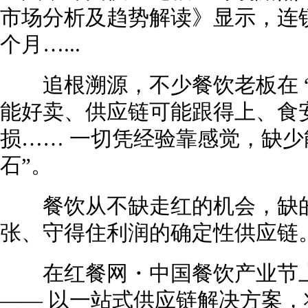
市场分析及趋势解读》显示，连
个月…...
追根溯源，不少餐饮老板在 “
能好卖、供应链可能跟得上、食
损…… 一切凭经验靠感觉，缺少
石”。
餐饮从不缺走红的机会，缺的
张、守得住利润的确定性供应链
在红餐网・中国餐饮产业节上
—— 以一站式供应链解决方案