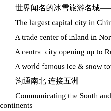
世界闻名的冰雪旅游名城—
The largest capital city in Chin
A trade center of inland in Nort
A central city opening up to R
A world famous ice & snow tour
沟通南北 连接五洲
Communicating the South and th
continents